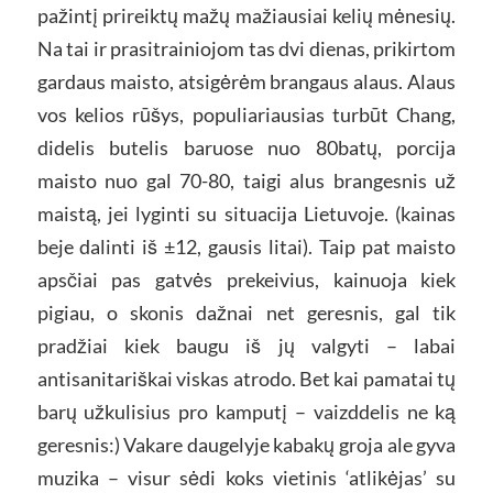
pažintį prireiktų mažų mažiausiai kelių mėnesių.
Na tai ir prasitrainiojom tas dvi dienas, prikirtom
gardaus maisto, atsigėrėm brangaus alaus. Alaus
vos kelios rūšys, populiariausias turbūt Chang,
didelis butelis baruose nuo 80batų, porcija
maisto nuo gal 70-80, taigi alus brangesnis už
maistą, jei lyginti su situacija Lietuvoje. (kainas
beje dalinti iš ±12, gausis litai). Taip pat maisto
apsčiai pas gatvės prekeivius, kainuoja kiek
pigiau, o skonis dažnai net geresnis, gal tik
pradžiai kiek baugu iš jų valgyti – labai
antisanitariškai viskas atrodo. Bet kai pamatai tų
barų užkulisius pro kamputį – vaizddelis ne ką
geresnis:) Vakare daugelyje kabakų groja ale gyva
muzika – visur sėdi koks vietinis ‘atlikėjas’ su