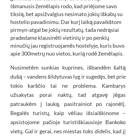
Išmanusis žemėlapis rodo, kad priėjome savo
tikslą, bet apsižvalgius nesimato jokių iškabų su
hostelio pavadinimu. Dar kurį laiką pavaikštom
pirmyn-atgal be jokių rezultatų, tada nedrąsiai
pradedame klausinėti vietinių ir po penkių
minučių jau registruojamės hostelyje, kuris buvo
apie 300metrų nuo vietos, kurią rodė žemėlapis.
Nusimetėm sunkias kuprines, išbandėm šaltą
dušą – vandens šildytuvas lyg ir sugedęs, bet prie
tokio karščio tai ne problema. Kambarys
užsakytas porai naktų, tad atgavę jėgas
patraukėm į lauką, pasitrainiot po rajonėlį.
Begalės turistų, kaip vėliau išsiaiškinome –
apsistojome pačioje turistiškiausioje Bankoko
vietų. Gal ir gerai, nes miestas toks didelis, kad jį