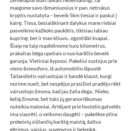
maigome savo išmaniuosius ir pan. netrukus
kryptis nustatyta – beveik 5km tiesiai ir paskui į
kairę. Tiesa, besiaiškinant dalykus mane riebiai
pasveikino kažkoks paukštis, tiklsiau labiau
kuprinę, bet ir man kliuvo.. egzotiški kvapai..
Šiaip ne taip nupėdinome tuos kilometrus,
prakaitas bėga upeliais o nuo karščio beveik
garuoja. Vietiniai šypsosi. Pakeliui sustojus prie
vieno šviesoforo, iš automobilio išpuolė
Tailandietis vairuotojas ir bandė klaust, kurgi
norime nueit, bet nespėjus prasižiot pradėjo rėkt
vairuotojo žmona, kad jau žalia dega.. Nieko,
kelią žinome, bet toks jų geranoriškumas
nuteikia maloniai. Artėjant prie hostelio gatvelės
ima siaurėti, o veiksmo daugėti – pakelėse pilna
prekeivių siūlančių karštą maistą, šaltus
gėrimus, vaisius, suvenyrus ir belenką..