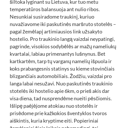
šiltoka lyginant su Lietuva, kur tuo metu
temperatūros balansuoja ant nulio ribos.
Nesunkiai susiradome traukinį, kuriuo
nuvažiavome iki paskutinės maršruto stotelės –
pagal žemėlapį artimiausios link užsakyto
hostelio. Pro traukinio langą vaizdai neypatingi,
pagrinde, visokios sodybėlės ar mažų nameliukų
kvartalai, labiau primenantys lušnynus. Bet
kartkartėm, tarp tų varganų namelių išpuola ir
koks prabangesnis statinys su kieme stovinčiais
blizgančiais automobiliais. Žodžiu, vaizdai pro
langa labai nesužavi. Nuo paskutinės traukinio
stotelės iki hostelio apie 6km, o prieš akis dar
visa diena, tad nusprendėme nueiti pėsčiomis.
Išlipę paėjėjome atokiau nuo stotelės ir
prisėdome prie kažkokios šventyklos tvoros
aiškintis, kuria kryptime eiti. Popieriniai
žemėlapiai šiais laikais nebemadingi, tai