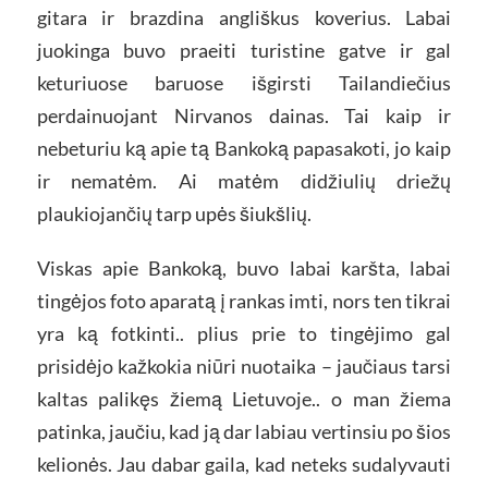
gitara ir brazdina angliškus koverius. Labai
juokinga buvo praeiti turistine gatve ir gal
keturiuose baruose išgirsti Tailandiečius
perdainuojant Nirvanos dainas. Tai kaip ir
nebeturiu ką apie tą Bankoką papasakoti, jo kaip
ir nematėm. Ai matėm didžiulių driežų
plaukiojančių tarp upės šiukšlių.
Viskas apie Bankoką, buvo labai karšta, labai
tingėjos foto aparatą į rankas imti, nors ten tikrai
yra ką fotkinti.. plius prie to tingėjimo gal
prisidėjo kažkokia niūri nuotaika – jaučiaus tarsi
kaltas palikęs žiemą Lietuvoje.. o man žiema
patinka, jaučiu, kad ją dar labiau vertinsiu po šios
kelionės. Jau dabar gaila, kad neteks sudalyvauti