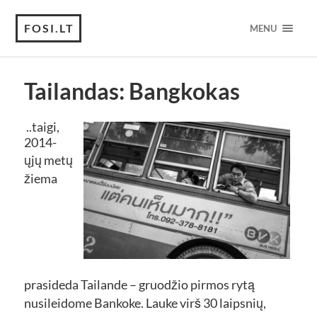
FOSI.LT
MENU
Tailandas: Bangkokas
..taigi,
2014-
ųjų metų
žiema
prasideda Tailande – gruodžio pirmos rytą
nusileidome Bankoke. Lauke virš 30 laipsnių,