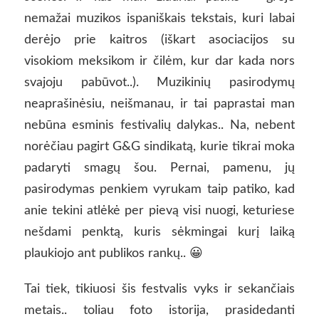
nemažai muzikos ispaniškais tekstais, kuri labai
derėjo prie kaitros (iškart asociacijos su
visokiom meksikom ir čilėm, kur dar kada nors
svajoju pabūvot..). Muzikinių pasirodymų
neaprašinėsiu, neišmanau, ir tai paprastai man
nebūna esminis festivalių dalykas.. Na, nebent
norėčiau pagirt G&G sindikatą, kurie tikrai moka
padaryti smagų šou. Pernai, pamenu, jų
pasirodymas penkiem vyrukam taip patiko, kad
anie tekini atlėkė per pievą visi nuogi, keturiese
nešdami penktą, kuris sėkmingai kurį laiką
plaukiojo ant publikos rankų.. 😀
Tai tiek, tikiuosi šis festvalis vyks ir sekančiais
metais.. toliau foto istorija, prasidedanti