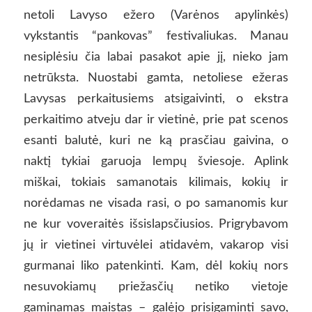
netoli Lavyso ežero (Varėnos apylinkės)
vykstantis “pankovas” festivaliukas. Manau
nesiplėsiu čia labai pasakot apie jį, nieko jam
netrūksta. Nuostabi gamta, netoliese ežeras
Lavysas perkaitusiems atsigaivinti, o ekstra
perkaitimo atveju dar ir vietinė, prie pat scenos
esanti balutė, kuri ne ką prasčiau gaivina, o
naktį tykiai garuoja lempų šviesoje. Aplink
miškai, tokiais samanotais kilimais, kokių ir
norėdamas ne visada rasi, o po samanomis kur
ne kur voveraitės išsislapsčiusios. Prigrybavom
jų ir vietinei virtuvėlei atidavėm, vakarop visi
gurmanai liko patenkinti. Kam, dėl kokių nors
nesuvokiamų priežasčių netiko vietoje
gaminamas maistas – galėjo prisigaminti savo,