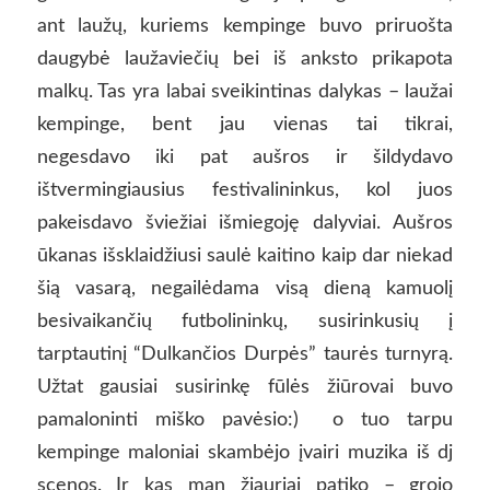
ant laužų, kuriems kempinge buvo priruošta
daugybė laužaviečių bei iš anksto prikapota
malkų. Tas yra labai sveikintinas dalykas – laužai
kempinge, bent jau vienas tai tikrai,
negesdavo iki pat aušros ir šildydavo
ištvermingiausius festivalininkus, kol juos
pakeisdavo šviežiai išmiegoję dalyviai. Aušros
ūkanas išsklaidžiusi saulė kaitino kaip dar niekad
šią vasarą, negailėdama visą dieną kamuolį
besivaikančių futbolininkų, susirinkusių į
tarptautinį “Dulkančios Durpės” taurės turnyrą.
Užtat gausiai susirinkę fūlės žiūrovai buvo
pamaloninti miško pavėsio:) o tuo tarpu
kempinge maloniai skambėjo įvairi muzika iš dj
scenos. Ir kas man žiauriai patiko – grojo