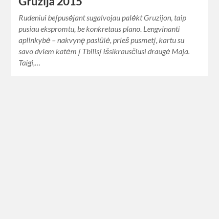
Gruzija 2015
Rudeniui beįpusėjant sugalvojau palėkt Gruzijon, taip
pusiau ekspromtu, be konkretaus plano. Lengvinanti
aplinkybė – nakvynę pasiūlė, prieš pusmetį, kartu su
savo dviem katėm į Tbilisį išsikrausčiusi draugė Maja.
Taigi,…