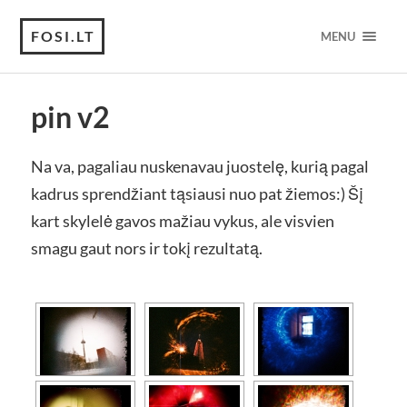
FOSI.LT
MENU
pin v2
Na va, pagaliau nuskenavau juostelę, kurią pagal
kadrus sprendžiant tąsiausi nuo pat žiemos:) Šį
kart skylelė gavos mažiau vykus, ale visvien
smagu gaut nors ir tokį rezultatą.