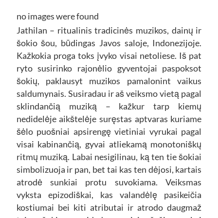
no images were found
Jathilan – ritualinis tradicinės muzikos, dainų ir
šokio šou, būdingas Javos saloje, Indonezijoje.
Kažkokia proga toks įvyko visai netoliese. Iš pat
ryto susirinko rajonėlio gyventojai paspoksot
šokių, paklausyt muzikos pamalonint vaikus
saldumynais. Susiradau ir aš veiksmo vietą pagal
sklindančią muziką – kažkur tarp kiemų
nedidelėje aikštelėje suręstas aptvaras kuriame
šėlo puošniai apsirengę vietiniai vyrukai pagal
visai kabinančią, gyvai atliekamą monotoniškų
ritmų muziką. Labai nesigilinau, ką ten tie šokiai
simbolizuoja ir pan, bet tai kas ten dėjosi, kartais
atrodė sunkiai protu suvokiama. Veiksmas
vyksta epizodiškai, kas valandėlę pasikeičia
kostiumai bei kiti atributai ir atrodo daugmaž