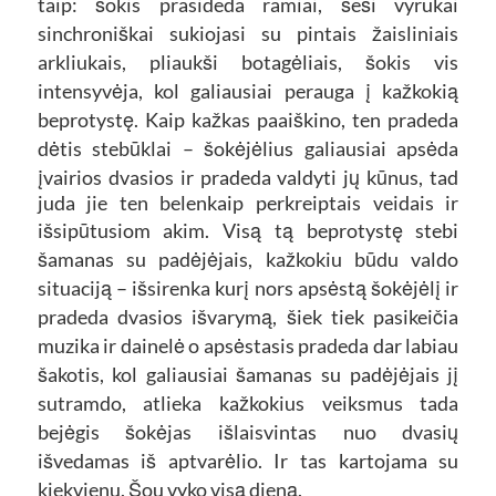
taip: šokis prasideda ramiai, šeši vyrukai
sinchroniškai sukiojasi su pintais žaisliniais
arkliukais, pliaukši botagėliais, šokis vis
intensyvėja, kol galiausiai perauga į kažkokią
beprotystę. Kaip kažkas paaiškino, ten pradeda
dėtis stebūklai – šokėjėlius galiausiai apsėda
įvairios dvasios ir pradeda valdyti jų kūnus, tad
juda jie ten belenkaip perkreiptais veidais ir
išsipūtusiom akim. Visą tą beprotystę stebi
šamanas su padėjėjais, kažkokiu būdu valdo
situaciją – išsirenka kurį nors apsėstą šokėjėlį ir
pradeda dvasios išvarymą, šiek tiek pasikeičia
muzika ir dainelė o apsėstasis pradeda dar labiau
šakotis, kol galiausiai šamanas su padėjėjais jį
sutramdo, atlieka kažkokius veiksmus tada
bejėgis šokėjas išlaisvintas nuo dvasių
išvedamas iš aptvarėlio. Ir tas kartojama su
kiekvienu. Šou vyko visą dieną.