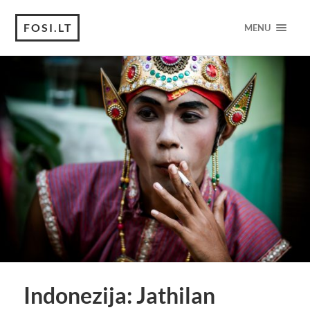
FOSI.LT
MENU
Indonezija: Jathilan