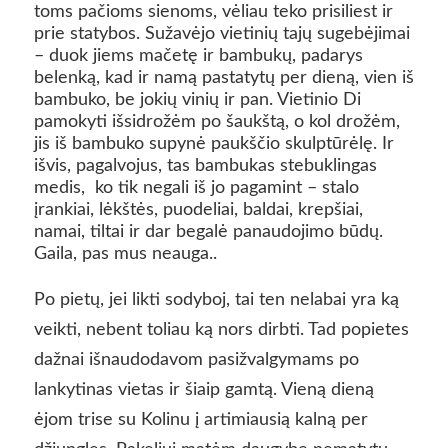
toms pačioms sienoms, vėliau teko prisiliest ir
prie statybos. Sužavėjo vietinių tajų sugebėjimai
– duok jiems mačetę ir bambukų, padarys
belenką, kad ir namą pastatytų per dieną, vien iš
bambuko, be jokių vinių ir pan. Vietinio Di
pamokyti išsidrožėm po šaukštą, o kol drožėm,
jis iš bambuko supynė paukščio skulptūrėlę. Ir
išvis, pagalvojus, tas bambukas stebuklingas
medis, ko tik negali iš jo pagamint – stalo
įrankiai, lėkštės, puodeliai, baldai, krepšiai,
namai, tiltai ir dar begalė panaudojimo būdų.
Gaila, pas mus neauga..
Po pietų, jei likti sodyboj, tai ten nelabai yra ką
veikti, nebent toliau ką nors dirbti. Tad popietes
dažnai išnaudodavom pasižvalgymams po
lankytinas vietas ir šiaip gamtą. Vieną dieną
ėjom trise su Kolinu į artimiausią kalną per