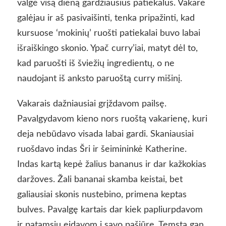
valgė visą dieną gardžiausius patiekalus. Vakare
galėjau ir aš pasivaišinti, tenka pripažinti, kad
kursuose ‘mokinių’ ruošti patiekalai buvo labai
išraiškingo skonio. Ypač curry’iai, matyt dėl to,
kad paruošti iš šviežių ingredientų, o ne
naudojant iš anksto paruoštą curry mišinį.
Vakarais dažniausiai grįždavom pailsę.
Pavalgydavom kieno nors ruoštą vakarienę, kuri
deja nebūdavo visada labai gardi. Skaniausiai
ruošdavo indas Šri ir šeimininkė Katherine.
Indas kartą kepė žalius bananus ir dar kažkokias
daržoves. Žali bananai skamba keistai, bet
galiausiai skonis nustebino, primena keptas
bulves. Pavalgę kartais dar kiek papliurpdavom
ir patamsiu eidavom į savo pašiūrę. Temsta gan