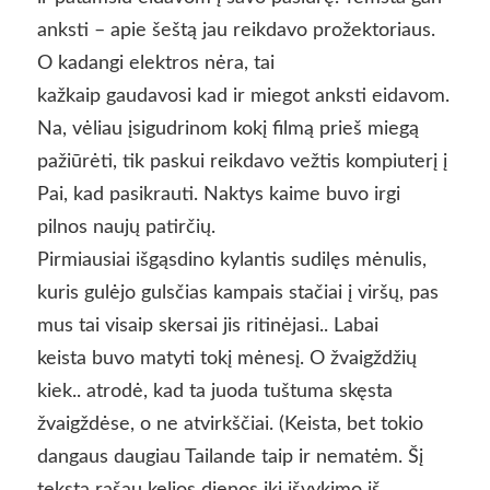
anksti – apie šeštą jau reikdavo prožektoriaus.
O kadangi elektros nėra, tai
kažkaip gaudavosi kad ir miegot anksti eidavom.
Na, vėliau įsigudrinom kokį filmą prieš miegą
pažiūrėti, tik paskui reikdavo vežtis kompiuterį į
Pai, kad pasikrauti. Naktys kaime buvo irgi
pilnos naujų patirčių.
Pirmiausiai išgąsdino kylantis sudilęs mėnulis,
kuris gulėjo gulsčias kampais stačiai į viršų, pas
mus tai visaip skersai jis ritinėjasi.. Labai
keista buvo matyti tokį mėnesį. O žvaigždžių
kiek.. atrodė, kad ta juoda tuštuma skęsta
žvaigždėse, o ne atvirkščiai. (Keista, bet tokio
dangaus daugiau Tailande taip ir nematėm. Šį