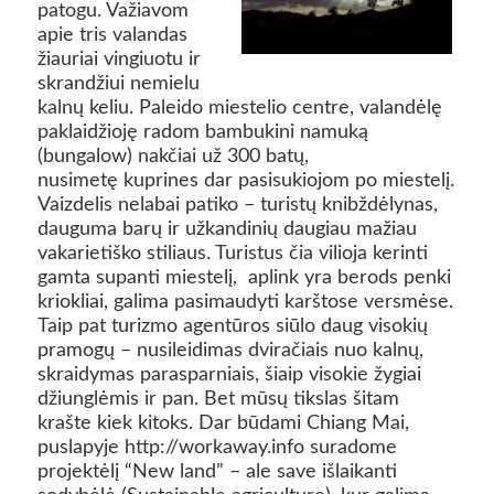
patogu. Važiavom
apie tris valandas
žiauriai vingiuotu ir
skrandžiui nemielu
kalnų keliu. Paleido miestelio centre, valandėlę
paklaidžioję radom bambukini namuką
(bungalow) nakčiai už 300 batų,
nusimetę kuprines dar pasisukiojom po miestelį.
Vaizdelis nelabai patiko – turistų knibždėlynas,
dauguma barų ir užkandinių daugiau mažiau
vakarietiško stiliaus. Turistus čia vilioja kerinti
gamta supanti miestelį, aplink yra berods penki
kriokliai, galima pasimaudyti karštose versmėse.
Taip pat turizmo agentūros siūlo daug visokių
pramogų – nusileidimas dviračiais nuo kalnų,
skraidymas parasparniais, šiaip visokie žygiai
džiunglėmis ir pan. Bet mūsų tikslas šitam
krašte kiek kitoks. Dar būdami Chiang Mai,
puslapyje http://workaway.info suradome
projektėlį “New land” – ale save išlaikanti