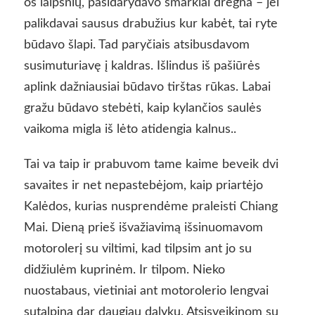
os laipsnių, pasidarydavo smarkiai drėgna – jei
palikdavai sausus drabužius kur kabėt, tai ryte
būdavo šlapi. Tad paryčiais atsibusdavom
susimuturiavę į kaldras. Išlindus iš pašiūrės
aplink dažniausiai būdavo tirštas rūkas. Labai
gražu būdavo stebėti, kaip kylančios saulės
vaikoma migla iš lėto atidengia kalnus..
Tai va taip ir prabuvom tame kaime beveik dvi
savaites ir net nepastebėjom, kaip priartėjo
Kalėdos, kurias nusprendėme praleisti Chiang
Mai. Dieną prieš išvažiavimą išsinuomavom
motorolerį su viltimi, kad tilpsim ant jo su
didžiulėm kuprinėm. Ir tilpom. Nieko
nuostabaus, vietiniai ant motorolerio lengvai
sutalpina dar daugiau dalykų. Atsisveikinom su