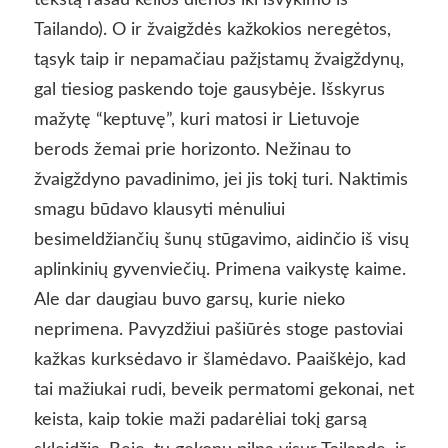
tekstą rašau kelios dienos iki išvykimo iš
Tailando). O ir žvaigždės kažkokios neregėtos,
tąsyk taip ir nepamačiau pažįstamų žvaigždynų,
gal tiesiog paskendo toje gausybėje. Išskyrus
mažytę “keptuvę”, kuri matosi ir Lietuvoje
berods žemai prie horizonto. Nežinau to
žvaigždyno pavadinimo, jei jis tokį turi. Naktimis
smagu būdavo klausyti mėnuliui
besimeldžiančių šunų stūgavimo, aidinčio iš visų
aplinkinių gyvenviečių. Primena vaikystę kaime.
Ale dar daugiau buvo garsų, kurie nieko
neprimena. Pavyzdžiui pašiūrės stoge pastoviai
kažkas kurksėdavo ir šlamėdavo. Paaiškėjo, kad
tai mažiukai rudi, beveik permatomi gekonai, net
keista, kaip tokie maži padarėliai tokį garsą