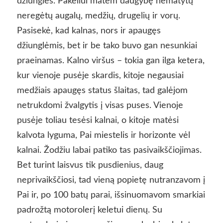
džiungles. Pakeliui matėm daugybę nematytų
neregėtų augalų, medžių, drugelių ir vorų.
Pasisekė, kad kalnas, nors ir apaugęs
džiunglėmis, bet ir be tako buvo gan nesunkiai
praeinamas. Kalno viršus – tokia gan ilga ketera,
kur vienoje pusėje skardis, kitoje negausiai
medžiais apaugęs status šlaitas, tad galėjom
netrukdomi žvalgytis į visas puses. Vienoje
pusėje toliau tesėsi kalnai, o kitoje matėsi
kalvota lyguma, Pai miestelis ir horizonte vėl
kalnai. Žodžiu labai patiko tas pasivaikščiojimas.
Bet turint laisvus tik pusdienius, daug
neprivaikščiosi, tad vieną popietę nutranzavom į
Pai ir, po 100 batų parai, išsinuomavom smarkiai
padrožtą motorolerį keletui dienų. Su