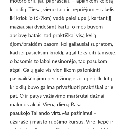
motoroleriu jau paprasčiau – aplankėm keletą
krioklių. Tiesa, vieno taip ir nepriėjom – takelis
iki krioklio (6-7km) vedė palei upelį, kertant jį
mažiausiai dvidešimt kartų, o mes buvom
apsiavę batais, tad praktiškai visą kelią
ėjom/braidėm basom, kol galiausiai supratom,
kad jei pasieksim krioklį, atgal teks eiti tamsoje,
o basomis to labai nesinorėjo, tad pasukom
atgal. Galų gale vis vien likom patenkinti
pasivaikščiojimu per džiungles ir upelį. Iki kitų
krioklių buvo galima privažiuoti praktiškai prie
pat. O ir patys važiavimo maršrutai dažnai
malonūs akiai. Vieną dieną Rasa
paaukojo Tailando virtuvės pažinimui –
užsirašė į maisto ruošimo kursus. Virė, kepė ir