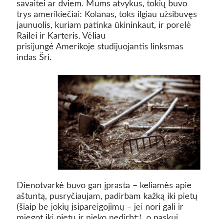
savaitei ar dviem. Mums atvykus, tokių buvo
trys amerikiečiai: Kolanas, toks ilgiau užsibuvęs
jaunuolis, kuriam patinka ūkininkaut, ir porelė
Railei ir Karteris. Vėliau
prisijungė Amerikoje studijuojantis linksmas
indas Šri.
Dienotvarkė buvo gan įprasta – keliamės apie
aštuntą, pusryčiaujam, padirbam kažką iki pietų
(šiaip be jokių įsipareigojimų – jei nori gali ir
miegot iki pietų ir nieko nedirbt:), o paskui