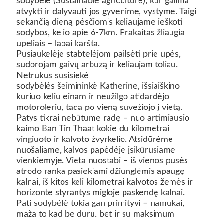
sodybėlė (Sustainable agriculture), kur galima
atvykti ir dalyvauti jos gyvenime, vystyme. Taigi
sekančią dieną pėsčiomis keliaujame ieškoti
sodybos, kelio apie 6-7km. Prakaitas žliaugia
upeliais – labai karšta.
Pusiaukelėje stabtelėjom pailsėti prie upės,
sudorojam gaivų arbūzą ir keliaujam toliau.
Netrukus susisiekė
sodybėlės šeimininkė Katherine, išsiaiškino
kuriuo keliu einam ir neužilgo atidardėjo
motoroleriu, tada po vieną suvežiojo į vietą.
Patys tikrai nebūtume radę – nuo artimiausio
kaimo Ban Tin Thaat kokie du kilometrai
vingiuoto ir kalvoto žvyrkelio. Atsidūrėme
nuošaliame, kalvos papėdėje įsikūrusiame
vienkiemyje. Vieta nuostabi – iš vienos pusės
atrodo ranka pasiekiami džiunglėmis apaugę
kalnai, iš kitos keli kilometrai kalvotos žemės ir
horizonte styrantys migloje paskendę kalnai.
Pati sodybėlė tokia gan primityvi – namukai,
maža to kad be durų, bet ir su maksimum