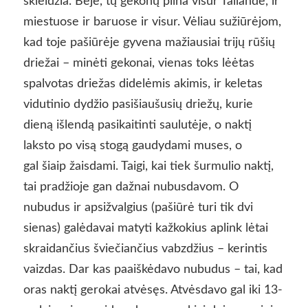
skleidžia. Beje, tų gekonų pilna visur Tailande, ir
miestuose ir baruose ir visur. Vėliau sužiūrėjom,
kad toje pašiūrėje gyvena mažiausiai trijų rūšių
driežai – minėti gekonai, vienas toks lėėtas
spalvotas driežas didelėmis akimis, ir keletas
vidutinio dydžio pasišiaušusių driežų, kurie
dieną išlendą pasikaitinti saulutėje, o naktį
laksto po visą stogą gaudydami muses, o
gal šiaip žaisdami. Taigi, kai tiek šurmulio naktį,
tai pradžioje gan dažnai nubusdavom. O
nubudus ir apsižvalgius (pašiūrė turi tik dvi
sienas) galėdavai matyti kažkokius aplink lėtai
skraidančius šviečiančius vabzdžius – kerintis
vaizdas. Dar kas paaiškėdavo nubudus – tai, kad
oras naktį gerokai atvėsęs. Atvėsdavo gal iki 13-