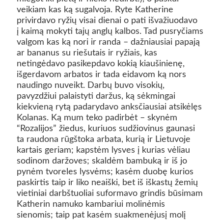
veikiam kas ką sugalvoja. Ryte Katherine
privirdavo ryžių visai dienai o pati išvažiuodavo
į kaimą mokyti tajų anglų kalbos. Tad pusryčiams
valgom kas ką nori ir randa – dažniausiai papają
ar bananus su riešutais ir ryžiais, kas
netingėdavo pasikepdavo kokią kiaušinienę,
išgerdavom arbatos ir tada eidavom ką nors
naudingo nuveikt. Darbų buvo visokių,
pavyzdžiui palaistyti daržus, ką sėkmingai
kiekvieną rytą padarydavo anksčiausiai atsikėlęs
Kolanas. Ką mum teko padirbėt – skynėm
“Rozalijos” žiedus, kuriuos sudžiovinus gaunasi
ta raudona rūgštoka arbata, kurią ir Lietuvoje
kartais geriam; kapstėm lysves į kurias vėliau
sodinom daržoves; skaldėm bambuką ir iš jo
pynėm tvoreles lysvėms; kasėm duobę kurios
paskirtis taip ir liko neaiški, bet iš iškastų žemių
vietiniai darbštuoliai suformavo grindis būsimam
Katherin namuko kambariui molinėmis
sienomis; taip pat kasėm suakmenėjusį molį