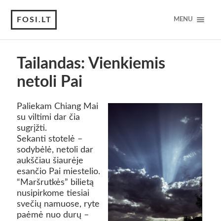
FOSI.LT
MENU
Tailandas: Vienkiemis
netoli Pai
Paliekam Chiang Mai
su viltimi dar čia
sugrįžti.
Sekanti stotelė –
sodybėlė, netoli dar
aukščiau šiaurėje
esančio Pai miestelio.
“Maršrutkės” bilietą
nusipirkome tiesiai
svečių namuose, ryte
paėmė nuo durų –