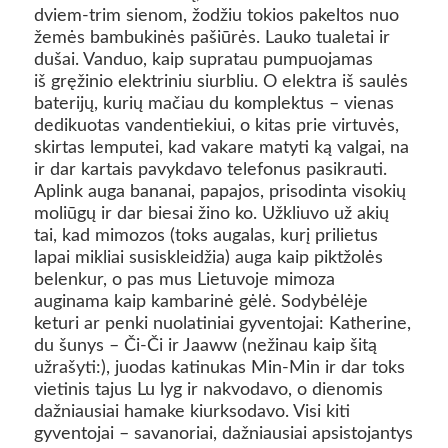
dviem-trim sienom, žodžiu tokios pakeltos nuo
žemės bambukinės pašiūrės. Lauko tualetai ir
dušai. Vanduo, kaip supratau pumpuojamas
iš gręžinio elektriniu siurbliu. O elektra iš saulės
baterijų, kurių mačiau du komplektus – vienas
dedikuotas vandentiekiui, o kitas prie virtuvės,
skirtas lemputei, kad vakare matyti ką valgai, na
ir dar kartais pavykdavo telefonus pasikrauti.
Aplink auga bananai, papajos, prisodinta visokių
moliūgų ir dar biesai žino ko. Užkliuvo už akių
tai, kad mimozos (toks augalas, kurį prilietus
lapai mikliai susiskleidžia) auga kaip piktžolės
belenkur, o pas mus Lietuvoje mimoza
auginama kaip kambarinė gėlė. Sodybėlėje
keturi ar penki nuolatiniai gyventojai: Katherine,
du šunys – Či-Či ir Jaaww (nežinau kaip šitą
užrašyti:), juodas katinukas Min-Min ir dar toks
vietinis tajus Lu lyg ir nakvodavo, o dienomis
dažniausiai hamake kiurksodavo. Visi kiti
gyventojai – savanoriai, dažniausiai apsistojantys