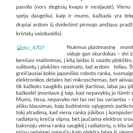
pasvilo (nors degėsių kvapo ir nesijautė). Vien
spėju daugeliui, kaip ir mums, kažkada yra tekę 
drąsiai ardom šį dvidešimt pirmojo amžiaus pradži
kristalų vaizduoklis).
Nuėmus plastmasinę monitor
viduje gan skurdokas – dvi ža
kemšasi maitinimas, į kitą laidas iš vaizdo plokštės
sulituotų į plokštes nesimato, tad ardom toliau. Št
greičiausiai kokio japoniško roboto ranka, susmaigs
elektronikos detales bei mikroschemas, bet akivai
tik kažkoks saugiklis pasirodė įtartinas, labai jau pi
kažkodėl įmontavo jį taip, kad nepavyktų jo išimti s
Mums, tiesa, nepavyko nei tas nei tas variantas – 
aišku klausimas, kaip buitinėmis sąlygomis patikrint
tokį atradimą, kad viena ranka įsikibus į kompiuteri
radiatorių krečia silpna, bet jaučiama elektros srovė
baksnoju viena ranka saugiklį į radiatorių, o kita la
mūsų nelaimei pajaučiu kaip elektra bėga iš vienos 