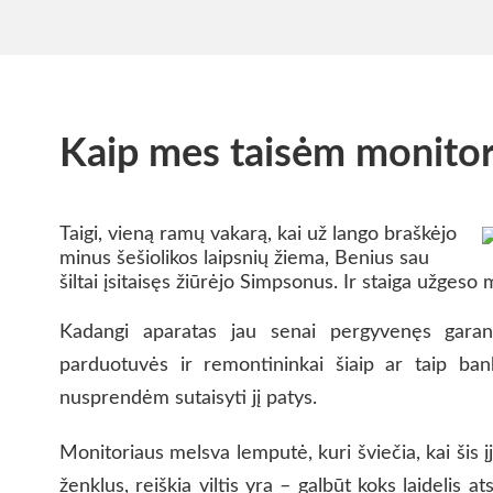
Kaip mes taisėm monitori
Taigi, vieną ramų vakarą, kai už lango braškėjo
minus šešiolikos laipsnių žiema, Benius sau
šiltai įsitaisęs žiūrėjo Simpsonus. Ir staiga užgeso
Kadangi aparatas jau senai pergyvenęs garan
parduotuvės ir remontininkai šiaip ar taip bank
nusprendėm sutaisyti jį patys.
Monitoriaus melsva lemputė, kuri šviečia, kai šis 
ženklus, reiškia viltis yra – galbūt koks laidelis at