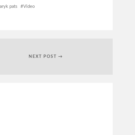
aryk pats
Video
NEXT POST →