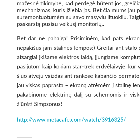
mažesnė tikimybė, kad perdegė būtent jos, greičiau
mechanizmas, kuris įžiebia jas. Bet čia mums jau p
suremontuotumėm su savo masyviu lituokliu. Taigi,
paskerstą pusiau veikusį monitorių..
Bet dar ne pabaiga! Prisiminėm, kad pats ekrana
nepakišus jam stalinės lempos:) Greitai ant stalo 
atsargiai įkišame elektros laidą, įjungiame kompiu
pasijutom kaip kokiam star-trek erdvėlaivyje, kur va
šiuo atveju vaizdas ant rankose kabančio permato
jau viskas paprasta – ekraną atrėmėm į stalinę lemp
pakabinome elektrinę dalį su schemomis ir viską
žiūrėti Simpsonus!
http://www.metacafe.com/watch/3916325/