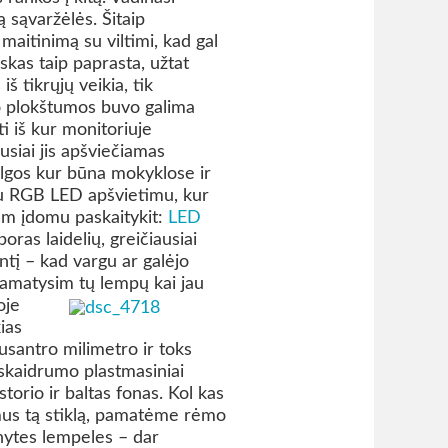
ą sąvaržėlės. Šitaip
aitinimą su viltimi, kad gal
skas taip paprasta, užtat
š tikrųjų veikia, tik
no plokštumos buvo galima
ti iš kur monitoriuje
usiai jis apšviečiamas
lgos kur būna mokyklose ir
 su RGB LED apšvietimu, kur
(kam įdomu paskaitykit:
LED
oras laidelių, greičiausiai
ntį – kad vargu ar galėjo
pamatysim tų lempų kai jau
oje
ias
santro milimetro ir toks
 skaidrumo plastmasiniai
storio ir baltas fonas. Kol kas
mus tą stiklą, pamatėme rėmo
lonytes lempeles – dar