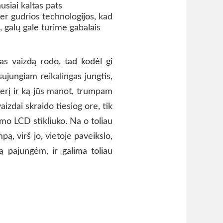
siai kaltas pats
er gudrios technologijos, kad
 galų gale turime gabalais
s vaizdą rodo, tad kodėl gi
sujungiam reikalingas jungtis,
terį ir ką jūs manot, trumpam
izdai skraido tiesiog ore, tik
mo LCD stikliuko. Na o toliau
ą, virš jo, vietoje paveikslo,
 pajungėm, ir galima toliau