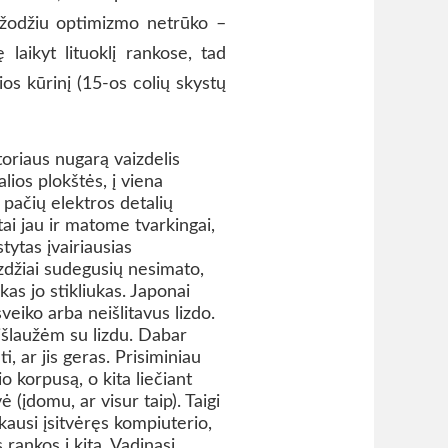
u žodžiu optimizmo netrūko –
laikyt lituoklį rankose, tad
os kūrinį (15-os colių skystų
iaus nugarą vaizdelis
lios plokštės, į viena
, pačių elektros detalių
ai jau ir matome tvarkingai,
tytas įvairiausias
zdžiai sudegusių nesimato,
lkas jo stikliukas. Japonai
veiko arba neišlitavus lizdo.
išlaužėm su lizdu. Dabar
i, ar jis geras. Prisiminiau
o korpusą, o kita liečiant
 (įdomu, ar visur taip). Taigi
ikausi įsitvėręs kompiuterio,
rankos į kitą. Vadinasi