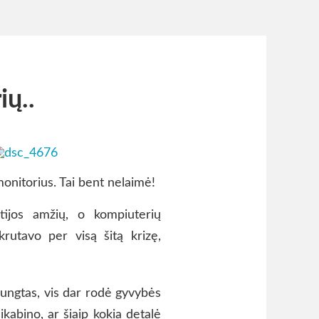
ų..
 monitorius. Tai bent nelaimė!
tijos amžių, o kompiuterių
rutavo per visą šitą krizę,
įjungtas, vis dar rodė gyvybės
sikabino, ar šiaip kokia detalė