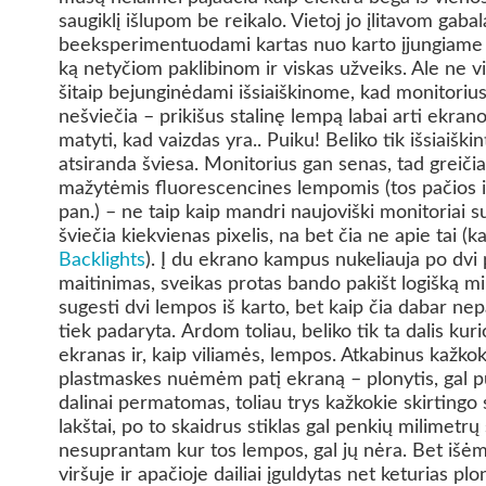
saugiklį išlupom be reikalo. Vietoj jo įlitavom gabal
beeksperimentuodami kartas nuo karto įjungiame m
ką netyčiom paklibinom ir viskas užveiks. Ale ne vi
šitaip bejunginėdami išsiaiškinome, kad monitorius i
nešviečia – prikišus stalinę lempą labai arti ekra
matyti, kad vaizdas yra.. Puiku! Beliko tik išsiaiškin
atsiranda šviesa. Monitorius gan senas, tad greičia
mažytėmis fluorescencines lempomis (tos pačios i
pan.) – ne taip kaip mandri naujoviški monitoriai
šviečia kiekvienas pixelis, na bet čia ne apie tai 
Backlights
). Į du ekrano kampus nukeliauja po dvi p
maitinimas, sveikas protas bando pakišt logišką mi
sugesti dvi lempos iš karto, bet kaip čia dabar ne
tiek padaryta.
Ardom toliau, beliko tik ta dalis kuri
ekranas ir, kaip viliamės, lempos. Atkabinus kažkok
plastmaskes nuėmėm patį ekraną – plonytis, gal pu
dalinai permatomas, toliau trys kažkokie skirtingo
lakštai, po to skaidrus stiklas gal penkių milimetrų 
nesuprantam kur tos lempos, gal jų nėra. Bet išė
viršuje ir apačioje dailiai įguldytas net keturias p