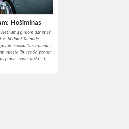
am: Hošiminas
į Vietnamą pirkom dar prieš
tus, būdami Tailande.
 gavom sausio 25-ai dienai į
nh miestą (buvęs Saigonas).
us planas buvo: atskristi,