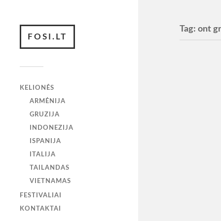
Tag:
ont g
FOSI.LT
Ont G
KELIONĖS
Festivalis
geresnių:)
ARMĖNIJA
GRUZIJA
INDONEZIJA
ISPANIJA
ITALIJA
TAILANDAS
VIETNAMAS
FESTIVALIAI
KONTAKTAI