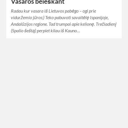
Vasaros beieškant
Radau kur vasara iš Lietuvos pabėgo – ogi prie
viduržemio jūros;) Teko pabuvoti savaitėlę Ispanijoje,
Andalūzijos regione. Tad trumpai apie kelionę. Trečiadienį
(Spalio šeštą) perpiet kilau iš Kauno…