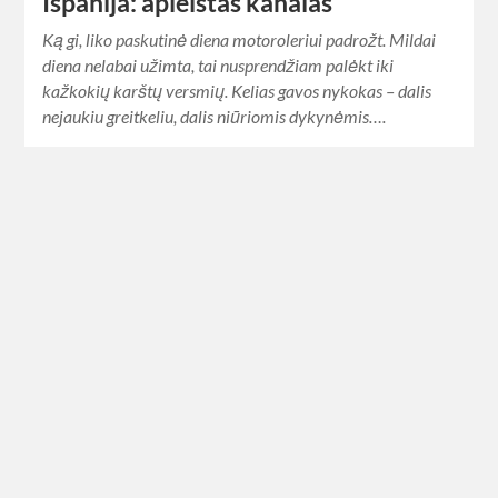
Ispanija: apleistas kanalas
Ką gi, liko paskutinė diena motoroleriui padrožt. Mildai
diena nelabai užimta, tai nusprendžiam palėkt iki
kažkokių karštų versmių. Kelias gavos nykokas – dalis
nejaukiu greitkeliu, dalis niūriomis dykynėmis….