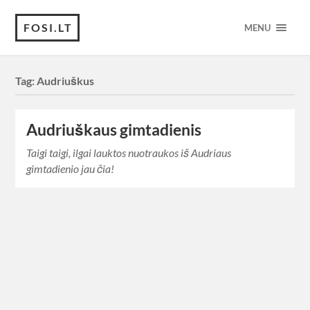
FOSI.LT
MENU
Tag:
Audriuškus
Audriuškaus gimtadienis
Taigi taigi, ilgai lauktos nuotraukos iš Audriaus
gimtadienio jau čia!